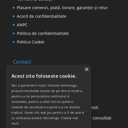
Plasare comenzi, plată, livrare, garanție și retur
Acord de confidențialitate
ANPC
Politica de confidentialitate
Politica Cookie
Contact
×
Email: office@ricomed.ro
Acest site foloseste cookie.
Tel: 0314 380 151
Noi si partenerii nostri folosim tehnologii,
precum modulele cookie de pe site-ul nostru,
pentru a ne personaliza continutul si
Retur produse
reclamele, pentru a oferi functii pentru
Str. Vasile Mironiuc nr. 3, Sector 1, București.
retelele de socializare si pentru a ne analiza
traficul. Faceti clic mai jos pentru a fi de acord
Pentru detalii suplimentare, vă rugăm să consultați
cu utilizarea acestei tehnologii.
Citeste mai
mult
politica de returnare a produselor
.