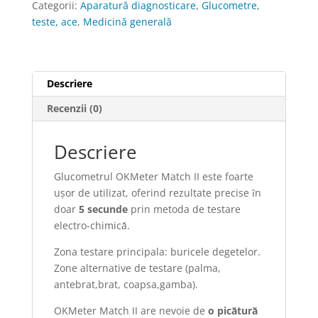
Categorii:
Aparatură diagnosticare
,
Glucometre,
ace
teste, ace
,
Medicină generală
Descriere
Recenzii (0)
Descriere
Glucometrul OKMeter Match II este foarte
uşor de utilizat, oferind rezultate precise ȋn
doar
5 secunde
prin metoda de testare
electro-chimicǎ.
Zona testare principala: buricele degetelor.
Zone alternative de testare (palma,
antebrat,brat, coapsa,gamba).
OKMeter Match II are nevoie de
o picǎturǎ