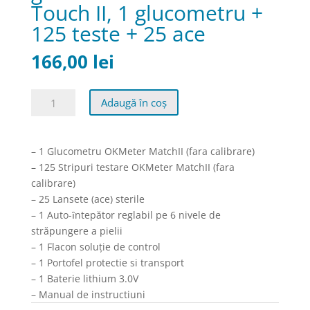
Touch II, 1 glucometru +
125 teste + 25 ace
166,00
lei
Cantitate
Adaugă în coș
Pachet
promo
glucometru
– 1 Glucometru OKMeter MatchII (fara calibrare)
OKMeter
– 125 Stripuri testare OKMeter MatchII (fara
Touch
calibrare)
II,
– 25 Lansete (ace) sterile
1
– 1 Auto-ȋntepător reglabil pe 6 nivele de
glucometru
străpungere a pielii
+
– 1 Flacon soluţie de control
125
– 1 Portofel protectie si transport
teste
– 1 Baterie lithium 3.0V
+
– Manual de instructiuni
25