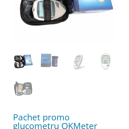
Pachet promo
glucometru OKMeter