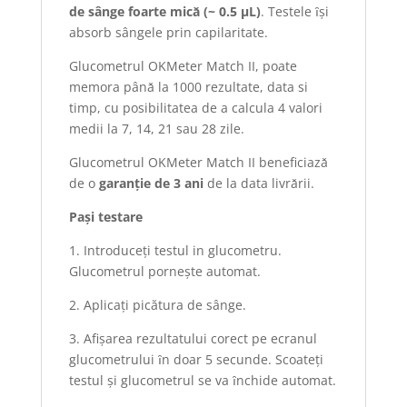
de sânge foarte micǎ (~ 0.5 µL)
. Testele ȋşi
absorb sângele prin capilaritate.
Glucometrul OKMeter Match II, poate
memora pânǎ la 1000 rezultate, data si
timp, cu posibilitatea de a calcula 4 valori
medii la 7, 14, 21 sau 28 zile.
Glucometrul OKMeter Match II beneficiazǎ
de o
garanţie de 3 ani
de la data livrǎrii.
Paşi testare
1. Introduceţi testul in glucometru.
Glucometrul porneşte automat.
2. Aplicaţi picătura de sânge.
3. Afişarea rezultatului corect pe ecranul
glucometrului ȋn doar 5 secunde. Scoateţi
testul şi glucometrul se va ȋnchide automat.