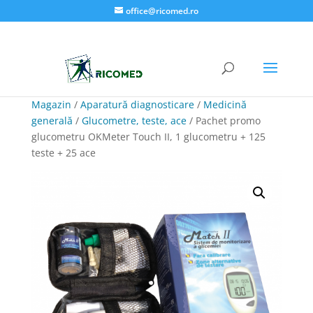
office@ricomed.ro
Magazin
/
Aparatură diagnosticare
/
Medicină
generală
/
Glucometre, teste, ace
/ Pachet promo
glucometru OKMeter Touch II, 1 glucometru + 125
teste + 25 ace