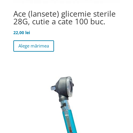
Ace (lansete) glicemie sterile
28G, cutie a cate 100 buc.
22,00
lei
Acest
Alege mărimea
produs
are
mai
multe
variații.
Opțiunile
pot
fi
alese
în
pagina
produsului.