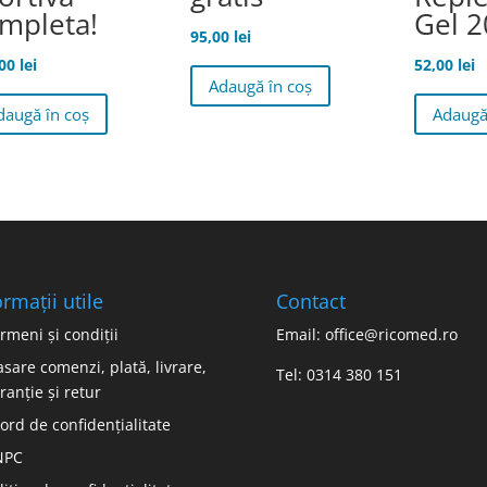
mpleta!
Gel 
95,00
lei
,00
lei
52,00
lei
Adaugă în coș
daugă în coș
Adaugă
ormații utile
Contact
rmeni și condiții
Email: office@ricomed.ro
asare comenzi, plată, livrare,
Tel: 0314 380 151
ranție și retur
ord de confidențialitate
NPC