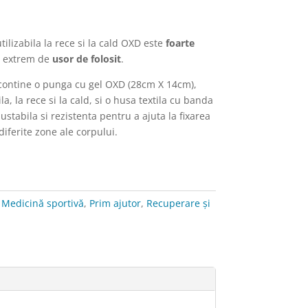
ilizabila la rece si la cald OXD este
foarte
 extrem de
usor de folosit
.
ila
contine o punga cu gel OXD (
28cm X 14cm),
la, la rece si la cald,
si o husa textila cu banda
justabila si rezistenta pentru a ajuta la fixarea
diferite zone ale corpului.
:
Medicină sportivă
,
Prim ajutor
,
Recuperare și