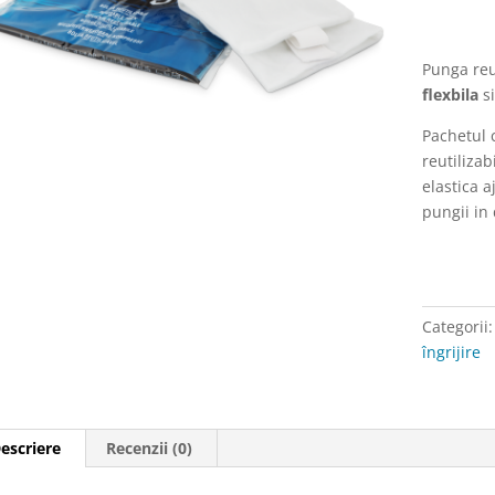
OXD,
la
rece/la
Punga reut
cald,
flexbila
si
reutilizab
Pachetul 
+
reutilizabi
husa
elastica a
protectie
pungii in 
cu
banda
fixare
Categorii
îngrijire
escriere
Recenzii (0)