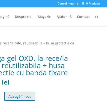
Contul meu
0 Produse
pagină
Despre noi
Magazin
Ajutor
Contact
 rece/la cald, reutilizabila + husa protectie cu
a gel OXD, la rece/la
 reutilizabila + husa
ectie cu banda fixare
0
lei
Adaugă în coș