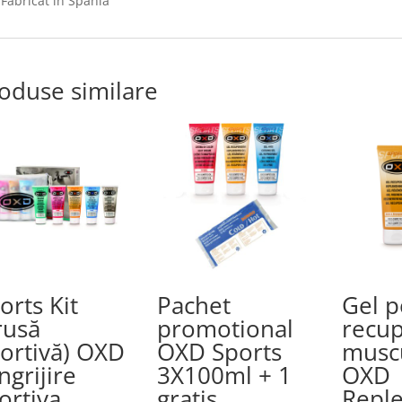
Fabricat in Spania
oduse similare
orts Kit
Pachet
Gel p
rusă
promotional
recu
ortivă) OXD
OXD Sports
muscu
ingrijire
3X100ml + 1
OXD
ortiva
gratis
Reple