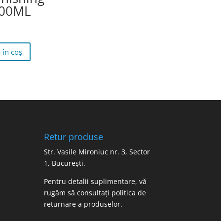
200ML
 în coș
Retur produse
Str. Vasile Mironiuc nr. 3, Sector
1, București.
Pentru detalii suplimentare, vă
rugăm să consultați
politica de
returnare a produselor
.