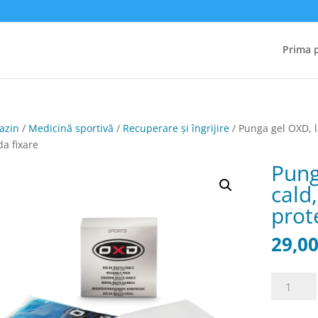
Prima 
azin
/
Medicină sportivă
/
Recuperare și îngrijire
/ Punga gel OXD, la
a fixare
Pung
cald,
prot
29,0
Cantitate
Punga
gel