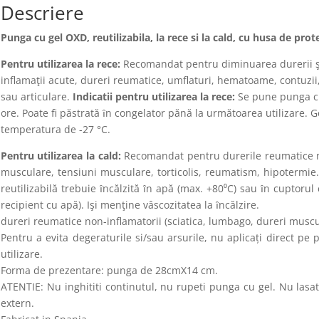
Descriere
Punga cu gel OXD, reutilizabila, la rece si la cald, cu husa de prot
Pentru utilizarea la rece:
Recomandat pentru diminuarea durerii şi 
inflamaţii acute, dureri reumatice, umflaturi, hematoame, contuzii
sau articulare.
Indicatii pentru utilizarea la rece:
Se pune punga cu 
ore. Poate fi păstrată ȋn congelator pănă la următoarea utilizare. G
temperatura de -27 °C.
Pentru utilizarea la cald:
Recomandat pentru durerile reumatice no
musculare, tensiuni musculare, torticolis, reumatism, hipotermie
reutilizabilă trebuie ȋncălzită ȋn apă (max. +80⁰C) sau ȋn cuptoru
recipient cu apă). Işi menţine vâscozitatea la ȋncălzire.
dureri reumatice non-inflamatorii (sciatica, lumbago, dureri muscu
Pentru a evita degeraturile si/sau arsurile, nu aplicaţi direct pe p
utilizare.
Forma de prezentare: punga de 28cmX14 cm.
ATENTIE: Nu inghititi continutul, nu rupeti punga cu gel. Nu lasat
extern.