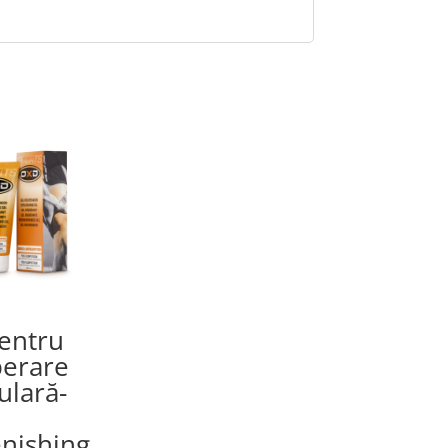
entru
perare
lară-
nishing