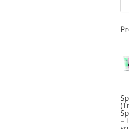
Pr
Sp
(T
Sp
– 
sp