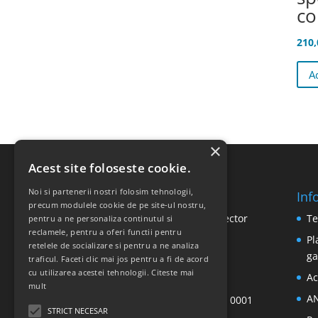
co
210
A
×
Acest site foloseste cookie.
Noi si partenerii nostri folosim tehnologii,
Inf
SC RICOMED SRL
precum modulele cookie de pe site-ul nostru,
Str. Vasile Mironiuc nr. 3, Sector
Te
pentru a ne personaliza continutul si
reclamele, pentru a oferi functii pentru
1 - București, România
Pl
retelele de socializare si pentru a ne analiza
C.I.F.: RO 7866714
ga
traficul. Faceti clic mai jos pentru a fi de acord
Reg. Comerț: J40/9552/95
cu utilizarea acestei tehnologii.
Citeste mai
Ac
Cont:
mult
A
RO20 RNCB 0071 0114 3879 0001
STRICT NECESAR
B.C.R. - Suc. Plevnei