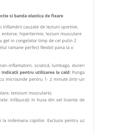
ectie si banda elastica de fixare
inflamării cauzate de leziuni sportive,
, entorse, hipertermie, leziuni musculare
gel in congelator timp de cel putin 2
elul ramane perfect flexibil pana la o
n–inflamatorii, sciatică, lumbago, dureri
.
Indicatii pentru utilizarea la cald:
Punga
l cu microunde pentru 1- 2 minute (ȋntr-un
lare, tensiuni musculare).
iele: ȋnfăşuraţi ȋn husa din set înainte de
i la indemana copiilor. Exclusiv pentru uz