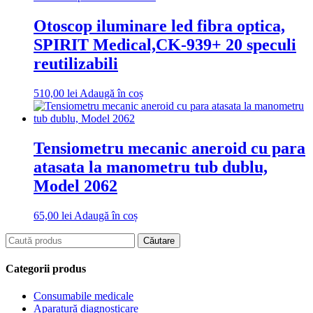
Otoscop iluminare led fibra optica,
SPIRIT Medical,CK-939+ 20 speculi
reutilizabili
510,00
lei
Adaugă în coș
Tensiometru mecanic aneroid cu para
atasata la manometru tub dublu,
Model 2062
65,00
lei
Adaugă în coș
Categorii produs
Consumabile medicale
Aparatură diagnosticare