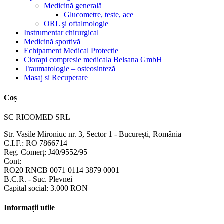
Medicină generală
Glucometre, teste, ace
ORL şi oftalmologie
Instrumentar chirurgical
Medicină sportivă
Echipament Medical Protectie
Ciorapi compresie medicala Belsana GmbH
Traumatologie – osteosinteză
Masaj si Recuperare
Coș
SC RICOMED SRL
Str. Vasile Mironiuc nr. 3, Sector 1 - București, România
C.I.F.: RO 7866714
Reg. Comerț: J40/9552/95
Cont:
RO20 RNCB 0071 0114 3879 0001
B.C.R. - Suc. Plevnei
Capital social: 3.000 RON
Informații utile