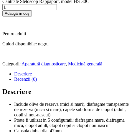
Cantitate Stetoscop Rappaport, model HS-30C
Adaugă în coș
Pentru adulti
Culori disponibile: negru
Categorii:
Aparatură diagnosticare
,
Medicină generală
Descriere
Recenzii (0)
Descriere
Include olive de rezerva (mici si mari), diafragme transparente
de rezerva (mica si mare), capete sub forma de clopot (adult,
copil si nou-nascut)
Poate fi utilizat in 5 configuratii: diafragma mare, diafragma
mica, clopot adult, clopot copil si clopot nou-nascut
Capsula dubla dia. 47mm