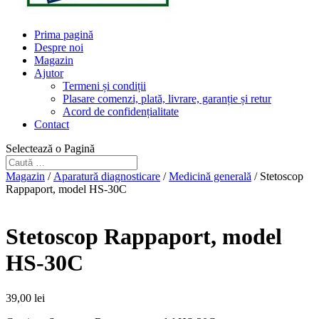
Prima pagină
Despre noi
Magazin
Ajutor
Termeni și condiții
Plasare comenzi, plată, livrare, garanție și retur
Acord de confidențialitate
Contact
Selectează o Pagină
Magazin
/
Aparatură diagnosticare
/
Medicină generală
/ Stetoscop
Rappaport, model HS-30C
Stetoscop Rappaport, model
HS-30C
39,00
lei