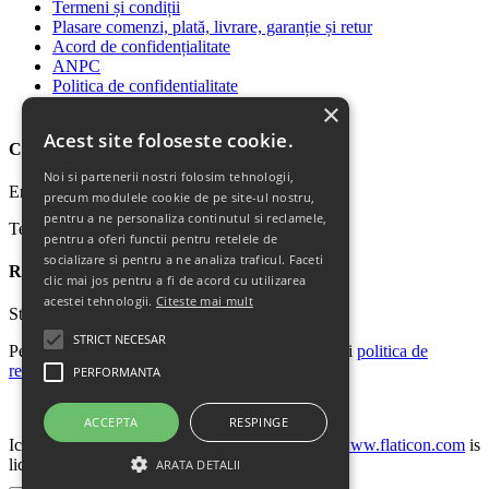
Termeni și condiții
Plasare comenzi, plată, livrare, garanție și retur
Acord de confidențialitate
ANPC
Politica de confidentialitate
Politica Cookie
×
Acest site foloseste cookie.
Contact
Noi si partenerii nostri folosim tehnologii,
Email: office@ricomed.ro
precum modulele cookie de pe site-ul nostru,
pentru a ne personaliza continutul si reclamele,
Tel: 0314 380 151
pentru a oferi functii pentru retelele de
socializare si pentru a ne analiza traficul. Faceti
Retur produse
clic mai jos pentru a fi de acord cu utilizarea
acestei tehnologii.
Citeste mai mult
Str. Vasile Mironiuc nr. 3, Sector 1, București.
STRICT NECESAR
Pentru detalii suplimentare, vă rugăm să consultați
politica de
returnare a produselor
.
PERFORMANTA
Facebook
ACCEPTA
RESPINGE
Icons made by
Madebyoliver
and
Freepik
from
www.flaticon.com
is
licensed by
CC 3.0 BY
ARATA DETALII