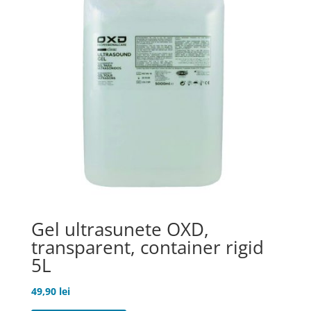
Gel ultrasunete OXD,
transparent, container rigid
5L
49,90
lei
Acest