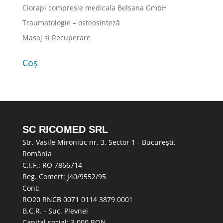
Ciorapi compresie medicala Belsana GmbH
Traumatologie – osteosinteză
Masaj si Recuperare
Coș
SC RICOMED SRL
Str. Vasile Mironiuc nr. 3, Sector 1 - București,
România
C.I.F.: RO 7866714
Reg. Comerț: J40/9552/95
Cont:
RO20 RNCB 0071 0114 3879 0001
B.C.R. - Suc. Plevnei
Capital social: 3.000 RON