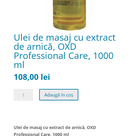
Ulei de masaj cu extract
de arnică, OXD
Professional Care, 1000
ml
108,00
lei
Cantitate
Adaugă în coș
Ulei
de
masaj
cu
extract
Ulei de masaj cu extract de arnică, OXD
de
Professional Care, 1000 ml