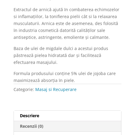
arnică,
Extractul de arnică ajută ȋn combaterea echimozelor
OXD
si inflamaţiilor, la tonifierea pielii cât si la relaxarea
Professional
musculaturii. Arnica este de asemenea, des folosită
Care,
ȋn industria cosmetică datorită calităţilor sale
1000
antiseptice, astringente, emoliente şi calmante.
ml
Baza de ulei de migdale dulci a acestui produs
păstrează pielea hidratată dar şi facilitează
efectuarea masajului.
Formula produsului conţine 5% ulei de jojoba care
maximizează absorţia ȋn piele.
Categorie:
Masaj si Recuperare
Descriere
Recenzii (0)