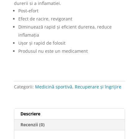
-
durerii si a inflamatiei.
OXD
Post-efort
Intense
Efect de racire, revigorant
Cooling
Diminueazǎ rapid şi eficient durerea, reduce
Gel
inflamaţia
100ML
Uşor şi rapid de folosit
Produsul nu este un medicament
Categorii:
Medicină sportivă
,
Recuperare și îngrijire
Descriere
Recenzii (0)