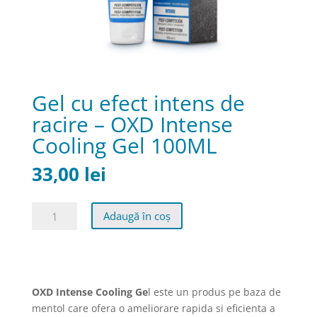
Gel cu efect intens de
racire – OXD Intense
Cooling Gel 100ML
33,00
lei
Cantitate
Adaugă în coș
Gel
cu
efect
intens
de
OXD Intense Cooling Ge
l este un produs pe baza de
racire
mentol care ofera o ameliorare rapida si eficienta a