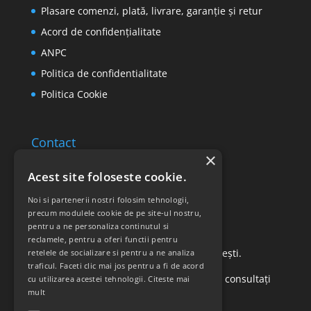
Plasare comenzi, plată, livrare, garanție și retur
Acord de confidențialitate
ANPC
Politica de confidentialitate
Politica Cookie
Contact
×
Email: office@ricomed.ro
Acest site foloseste cookie.
Tel: 0314 380 151
Noi si partenerii nostri folosim tehnologii,
precum modulele cookie de pe site-ul nostru,
pentru a ne personaliza continutul si
Retur produse
reclamele, pentru a oferi functii pentru
Str. Vasile Mironiuc nr. 3, Sector 1, București.
retelele de socializare si pentru a ne analiza
traficul. Faceti clic mai jos pentru a fi de acord
Pentru detalii suplimentare, vă rugăm să consultați
cu utilizarea acestei tehnologii.
Citeste mai
mult
politica de returnare a produselor
.