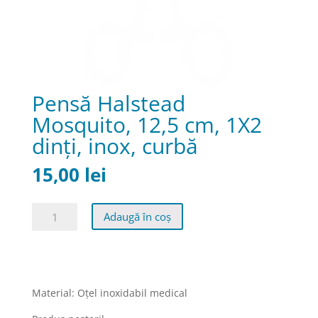
Pensă Halstead
Mosquito, 12,5 cm, 1X2
dinţi, inox, curbă
15,00
lei
Cantitate
Adaugă în coș
Pensă
Halstead
Mosquito,
12,5
cm,
Material: Oţel inoxidabil medical
1X2