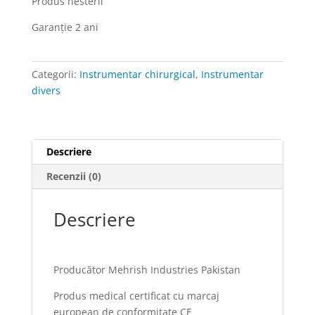
Produs nesteril
dinţi,
inox,
Garanţie 2 ani
curbă
Categorii:
Instrumentar chirurgical
,
Instrumentar
divers
Descriere
Recenzii (0)
Descriere
Producător Mehrish Industries Pakistan
Produs medical certificat cu marcaj
european de conformitate CE