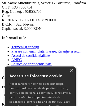
Str. Vasile Mironiuc nr. 3, Sector 1 - București, România
C.I.F.: RO 7866714
Reg. Comerț: J40/9552/95
Cont:
RO20 RNCB 0071 0114 3879 0001
B.C.R. - Suc. Plevnei
Capital social: 3.000 RON
Informații utile
Termeni și condiții
Plasare comenzi, plată, livrare, garanție și retur
Acord de confidențialitate
ANPC
Politica de confidentialitate
Politica Cookie
×
Acest site foloseste cookie.
Contact
Noi si partenerii nostri folosim tehnologii,
Email: office@ricomed.ro
precum modulele cookie de pe site-ul nostru,
pentru a ne personaliza continutul si reclamele,
Tel: 0314 380 151
pentru a oferi functii pentru retelele de
socializare si pentru a ne analiza traficul. Faceti
Retur produse