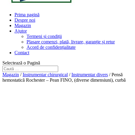
Prima pagină
Despre noi
Magazin
Ajutor
Termeni și condiții
Plasare comenzi, plată, livrare, garanție și retur
Acord de confidențialitate
Contact
Selectează o Pagină
Magazin
/
Instrumentar chirurgical
/
Instrumentar divers
/ Pensă
hemostatică Rochester – Pean FINO, (diverse dimensiuni), curbă