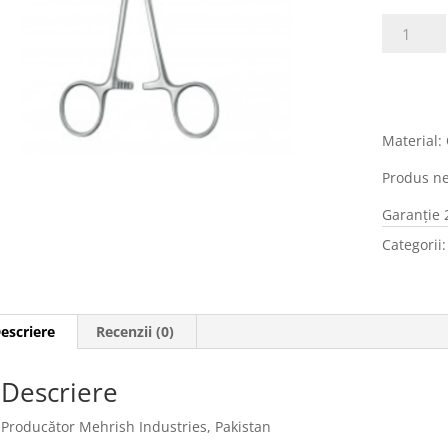
Cantitate
Pensă
hemostati
Kocher
Fino,
(diverse
Material: 
dimensiun
Produs ne
curbă
Garanţie 
Categorii
escriere
Recenzii (0)
Descriere
Producător Mehrish Industries, Pakistan