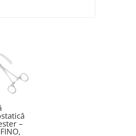
ă
statică
ster –
 FINO,