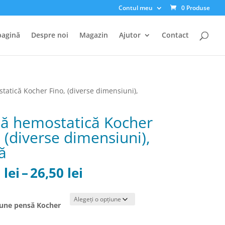
Contul meu
0 Produse
pagină
Despre noi
Magazin
Ajutor
Contact
tatică Kocher Fino, (diverse dimensiuni),
ă hemostatică Kocher
, (diverse dimensiuni),
ă
Interval
0
lei
–
26,50
lei
de
prețuri:
15,00 lei
une pensă Kocher
până