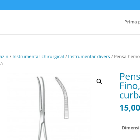
Prima 
azin
/
Instrumentar chirurgical
/
Instrumentar divers
/ Pensă hemos
bă
Pens
Fino
curb
15,0
Dimensi