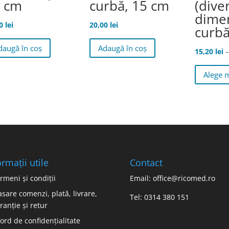
 cm
curbă, 15 cm
(dive
dimen
00
lei
20,00
lei
curb
daugă în coș
Adaugă în coș
15,20
lei
–
Alege 
ormații utile
Contact
rmeni și condiții
Email: office@ricomed.ro
asare comenzi, plată, livrare,
Tel: 0314 380 151
ranție și retur
ord de confidențialitate