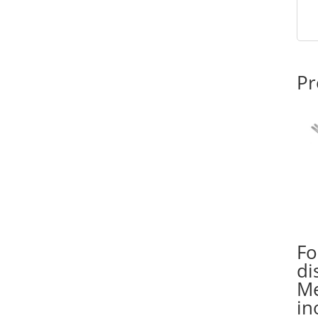
Pr
Fo
di
M
in