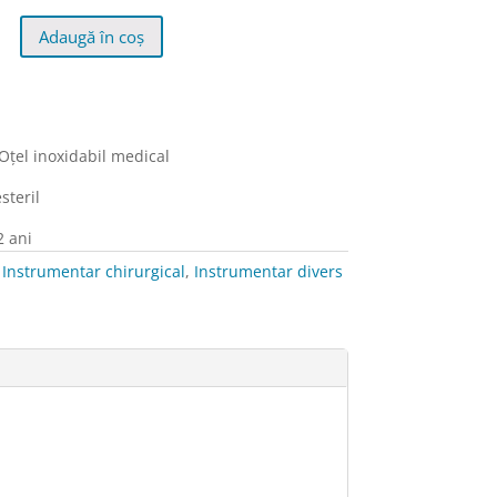
la
26,50 lei
Adaugă în coș
că
Oţel inoxidabil medical
i),
steril
2 ani
:
Instrumentar chirurgical
,
Instrumentar divers