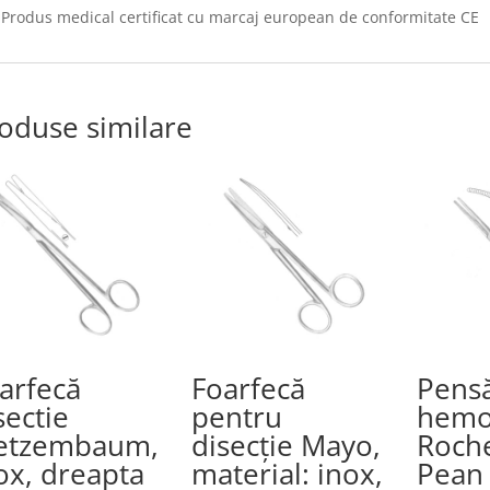
Produs medical certificat cu marcaj european de conformitate CE
oduse similare
arfecă
Foarfecă
Pens
sectie
pentru
hemo
etzembaum,
disecţie Mayo,
Roche
ox, dreapta
material: inox,
Pean