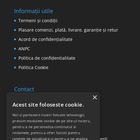
Informații utile
Termeni și condiții
Plasare comenzi, plată, livrare, garanție și retur
Acord de confidențialitate
ANPC
Politica de confidentialitate
Politica Cookie
Contact
×
Email: office@ricomed.ro
Acest site foloseste cookie.
Tel: 0314 380 151
Noi si partenerii nostri folosim tehnologii,
precum modulele cookie de pe site-ul nostru,
pentru a ne personaliza continutul si
Retur produse
reclamele, pentru a oferi functii pentru
Str. Vasile Mironiuc nr. 3, Sector 1, București.
retelele de socializare si pentru a ne analiza