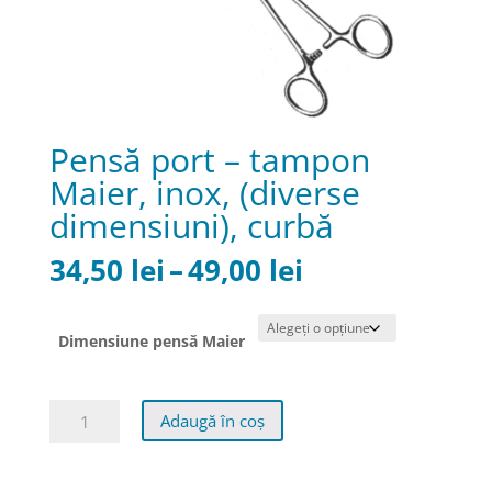
Pensă port – tampon
Maier, inox, (diverse
dimensiuni), curbă
Interval
34,50
lei
–
49,00
lei
de
prețuri:
34,50 lei
Dimensiune pensă Maier
până
la
Cantitate
49,00 lei
Adaugă în coș
Pensă
port
-