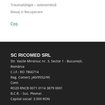
Traumatologie – osteosinteză
Masaj si Recuperare
Coș
SC RICOMED SRL
Str. Vasile Mironiuc nr. 3, Sector 1 - București,
România
C.I.F.: RO 7866714
Reg. Comerț: J40/9552/95
Cont:
RO20 RNCB 0071 0114 3879 0001
B.C.R. - Suc. Plevnei
Capital social: 3.000 RON