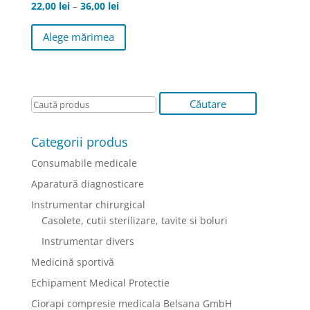
Interval
22,00
lei
–
36,00
lei
de
Acest
Alege mărimea
prețuri:
produs
22,00 lei
are
până
mai
la
multe
36,00 lei
variații.
Opțiunile
pot
Categorii produs
fi
Consumabile medicale
alese
în
Aparatură diagnosticare
pagina
Instrumentar chirurgical
produsului.
Casolete, cutii sterilizare, tavite si boluri
Instrumentar divers
Medicină sportivă
Echipament Medical Protectie
Ciorapi compresie medicala Belsana GmbH