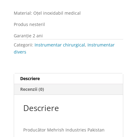
tampon
Maier,
Material: Oţel inoxidabil medical
inox,
Produs nesteril
(diverse
dimensiuni),
Garanţie 2 ani
curbă
Categorii:
Instrumentar chirurgical
,
Instrumentar
divers
Descriere
Recenzii (0)
Descriere
Producător Mehrish Industries Pakistan