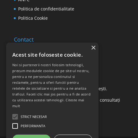
Politica de confidentialitate
Politica Cookie
Contact
×
Email: office@ricomed.ro
Acest site foloseste cookie.
Tel: 0314 380 151
Noi si partenerii nostri folosim tehnologii,
precum modulele cookie de pe site-ul nostru,
pentru a ne personaliza continutul si
Retur produse
reclamele, pentru a oferi functii pentru
Str. Vasile Mironiuc nr. 3, Sector 1, București.
retelele de socializare si pentru a ne analiza
traficul. Faceti clic mai jos pentru a fi de acord
Pentru detalii suplimentare, vă rugăm să consultați
cu utilizarea acestei tehnologii.
Citeste mai
mult
politica de returnare a produselor
.
STRICT NECESAR
PERFORMANTA