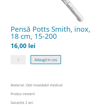
Pensă Potts Smith, inox,
18 cm, 15-200
16,00
lei
Cantitate
Adaugă în coș
Pensă
Potts
Smith,
inox,
18
Material: Oţel inoxidabil medical
cm,
Produs nesteril
15-
200
Garanţie 2 ani