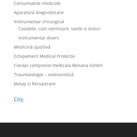
Consumabile medicale
alese
în
Aparatură diagnosticare
pagina
Instrumentar chirurgical
produsului.
Casolete, cutii sterilizare, tavite si boluri
Instrumentar divers
Medicină sportivă
Echipament Medical Protectie
Ciorapi compresie medicala Belsana GmbH
Traumatologie – osteosinteză
Masaj si Recuperare
Coș