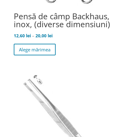
Pensă de câmp Backhaus,
inox, (diverse dimensiuni)
Interval
12,60
lei
–
20,00
lei
de
Acest
Alege mărimea
prețuri:
produs
12,60 lei
are
până
mai
la
multe
20,00 lei
variații.
Opțiunile
pot
fi
alese
în
pagina
produsului.