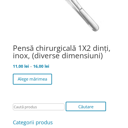
Pensă chirurgicală 1X2 dinţi,
inox, (diverse dimensiuni)
Interval
11,00
lei
–
16,00
lei
de
Acest
Alege mărimea
prețuri:
produs
11,00 lei
are
până
mai
la
multe
16,00 lei
variații.
Opțiunile
pot
Categorii produs
fi