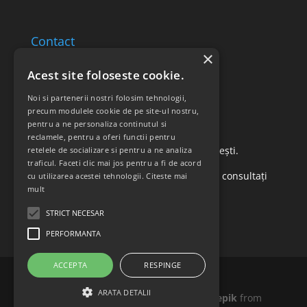
Contact
×
Email: office@ricomed.ro
Acest site foloseste cookie.
Tel: 0314 380 151
Noi si partenerii nostri folosim tehnologii,
precum modulele cookie de pe site-ul nostru,
pentru a ne personaliza continutul si
Retur produse
reclamele, pentru a oferi functii pentru
Str. Vasile Mironiuc nr. 3, Sector 1, București.
retelele de socializare si pentru a ne analiza
traficul. Faceti clic mai jos pentru a fi de acord
Pentru detalii suplimentare, vă rugăm să consultați
cu utilizarea acestei tehnologii.
Citeste mai
mult
politica de returnare a produselor
.
STRICT NECESAR
PERFORMANTA
ACCEPTA
RESPINGE
ARATA DETALII
Icons made by
Madebyoliver
and
Freepik
from