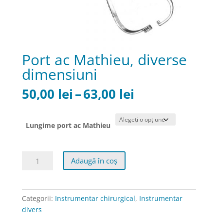
Port ac Mathieu, diverse
dimensiuni
Interval
50,00
lei
–
63,00
lei
de
prețuri:
50,00 lei
Lungime port ac Mathieu
până
la
Cantitate
63,00 lei
Adaugă în coș
Port
ac
Mathieu,
Categorii:
Instrumentar chirurgical
,
Instrumentar
diverse
divers
dimensiuni